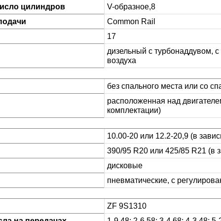
число цилиндров
V-образное,8
подачи
Common Rail
17
дизельный с турбонаддувом, 
воздуха
без спального места или со с
расположенная над двигателем
комплектации)
10.00-20 или 12.2-20,9 (в зави
390/95 R20 или 425/85 R21 (в 
дисковые
пневматические, с регулиров
ZF 9S1310
ла на передачах
1-9,48; 2-6,58; 3-4,68; 4-3,48; 5-