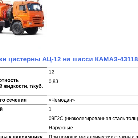
ки цистерны АЦ-12 на шасси КАМАЗ-43118
12
отность
0,83
 жидкости, т/куб.
го сечения
«Чемодан»
й
1
09Г2С (низколегированная сталь толщ
Наружные
рны к надрамнику
При помощи металлических стяжных л