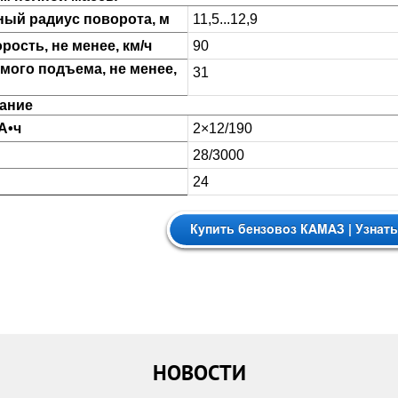
ый радиус поворота, м
11,5...12,9
ость, не менее, км/ч
90
мого подъема, не менее,
31
ание
А•ч
2×12/190
28/3000
24
НОВОСТИ