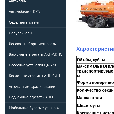
Автокраны
Автомобили с КМУ
Седельные тягачи
Полуприцепы
Лесовозы - Сортиментовозы
Характеристи
Вакуумные агрегаты АКН-АКНС
Объём, куб. м
Насосные установки ЦА 320
Максимальная пл
транспортируемой
Кислотные агрегаты АНЦ СИН
м
Форма поперечно
Агрегаты депарафинизации
Количество секци
Подъемные агрегаты АПРС
Марка стали
Шпангоуты
Мобильные буровые установки
Крепление цисте