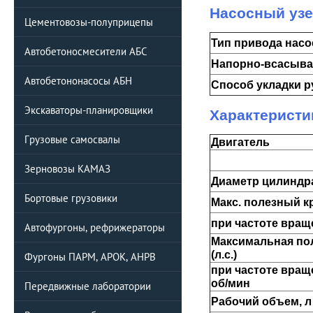
Насосный узе
Цементовозы-полуприцепы
Тип привода насо
Автобетоносмесители АБС
Напорно-всасыва
Автобетононасосы АБН
Способ укладки р
Экскаваторы-планировщики
Характеристи
Грузовые самосвалы
Двигатель
Зерновозы КАМАЗ
Диаметр цилиндра
Бортовые грузовики
Макс. полезный к
при частоте вращ
Автофургоны, рефрижераторы
Максимальная по
(л.с.)
Фургоны ПАРМ, АРОК, АНРВ
при частоте вращ
об/мин
Передвижные лаборатории
Рабочий объем, л