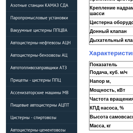
Азотные станции КАМАЗ СДА
Крепление надрам
шасси
Паропромысловые установки
Цистерна оборуд
Вакуумные цистерны ППЦBA
Донный клапан
Дыхательный кла
Автоцистерны-нефтевозы АЦН
Характеристи
Автоцистерны-бензовозы АЦ
Показатель
Автотопливозаправщики АТЗ
Подача, куб. м/ч
Прицепы - цистерны ППЦ
Напор м,
Мощность, кВт
Ассенизаторские машины МВ
Частота вращения
Пищевые автоцистерны АЦПТ
КПД насоса, %
Высота самовсас
Цистерны - спиртовозы
Масса, кг
Автоцистерны-цементовозы