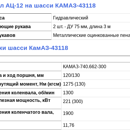
л АЦ-12 на шасси КАМАЗ-43118
са
Гидравлический
ющие рукава
2 шт. - ДУ 75 мм, длина 3 м
укавов
Металлические оцинкованные пена
ки шасси КамАЗ-43118
КАМАЗ-740.662-300
 и ход поршня, мм
120/130
рутящий момент, Нм (кгсм)
1275 (130)
ения коленвала, об/мин
1300
лезная мощность, кВт
221 (300)
ения коленчатого вала,
1900
11,76