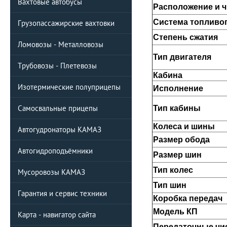
Вахтовые автобусы
Расположение и 
Система топливо
Грузопассажирские вахтовки
Степень сжатия
Ломовозы - Металловозы
Тип двигателя
Трубовозы - Плетевозы
Кабина
Изотермические полуприцепы
Исполнение
Самосвальные прицепы
Тип кабины
Колеса и шины
Автогудронаторы КАМАЗ
Размер обода
Автогидроподъёмники
Размер шин
Тип колес
Мусоровозы КАМАЗ
Тип шин
Гарантия и сервис техники
Коробка передач
Модель КП
Карта - навигатор сайта
Передаточные чис