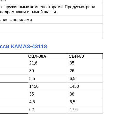
к с пружинными компенсаторами. Предусмотрена
надрамником и рамой шасси.
ания с перилами
асси КАМАЗ-43118
СЦЛ-00А
СВН-80
21,6
35
30
26
5,5
6,5
1450
1450
35
38
4,5
6,5
62
17,6