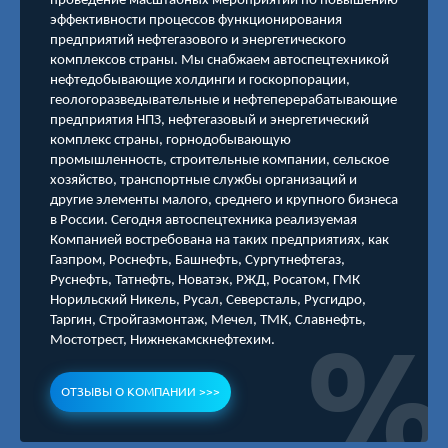
проведение масштабных мероприятий по повышению
эффективности процессов функционирования
предприятий нефтегазового и энергетического
комплексов страны. Мы снабжаем автоспецтехникой
нефтедобывающие холдинги и госкорпорации,
геологоразведывательные и нефтеперерабатывающие
предприятия НПЗ, нефтегазовый и энергетический
комплекс страны, горнодобывающую
промышленность, строительные компании, сельское
хозяйство, транспортные службы организаций и
другие элементы малого, среднего и крупного бизнеса
в России. Сегодня автоспецтехника реализуемая
Компанией востребована на таких предприятиях, как
Газпром, Роснефть, Башнефть, Сургутнефтегаз,
Руснефть, Татнефть, Новатэк, РЖД, Росатом, ГМК
Норильский Никель, Русал, Северсталь, Русгидро,
Таргин, Стройгазмонтаж, Мечел, ТМК, Славнефть,
Мостотрест, Нижнекамскнефтехим.
ОТЗЫВЫ О КОМПАНИИ >>>