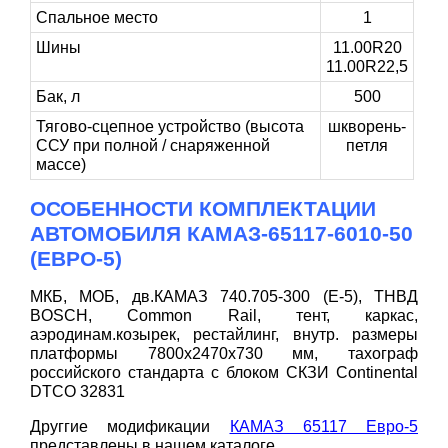
Спальное место
1
Шины
11.00R20
11.00R22,5
Бак, л
500
Тягово-сцепное устройство (высота
шкворень-
ССУ при полной / снаряженной
петля
массе)
ОСОБЕННОСТИ КОМПЛЕКТАЦИИ
АВТОМОБИЛЯ КАМАЗ-65117-6010-50
(ЕВРО-5)
МКБ, МОБ, дв.КАМАЗ 740.705-300 (Е-5), ТНВД
BOSCH, Common Rail, тент, каркас,
аэродинам.козырек, рестайлинг, внутр. размеры
платформы 7800х2470х730 мм, тахограф
российского стандарта с блоком СКЗИ Continental
DTCO 32831
Друггие модификации
КАМАЗ 65117 Евро-5
представлены в нашем каталоге.