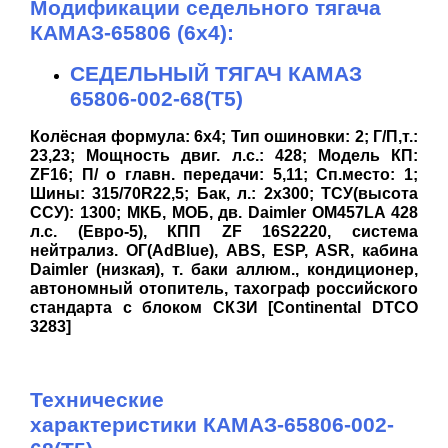
Модификации седельного тягача
КАМАЗ-65806 (6х4):
СЕДЕЛЬНЫЙ ТЯГАЧ КАМАЗ
65806-002-68(T5)
Колёсная формула: 6х4; Тип ошиновки: 2; Г/П,т.:
23,23; Мощность двиг. л.с.: 428; Модель КП:
ZF16; П/ о главн. передачи: 5,11; Сп.место: 1;
Шины: 315/70R22,5; Бак, л.: 2х300; ТСУ(высота
ССУ): 1300; МКБ, МОБ, дв. Daimler OM457LA 428
л.с. (Евро-5), КПП ZF 16S2220, система
нейтрализ. ОГ(AdBlue), АBS, ESP, ASR, кабина
Daimler (низкая), т. баки аллюм., кондиционер,
автономный отопитель, тахограф российского
стандарта с блоком СКЗИ [Continental DTCO
3283]
Технические
характеристики КАМАЗ-65806-002-