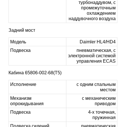
турбонаддувом, с
промежуточным
охлаждением
наддувочного воздуха
Задний мост
Модель
Daimler HL4/HD4
Подвеска
пневматическая, с
электронной системой
управления ECAS
Кабина 65806-002-68(T5)
Исполнение
с одним спальным
местом
Механизм
с механическим
опрокидывания
приводом
Подвеска
4-х точечная,
пружинная
Подвеска сидений
пневматическая