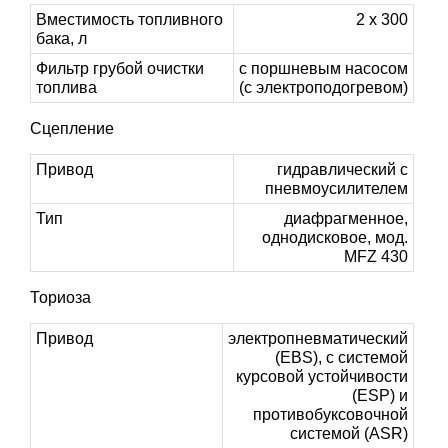
Вместимость топливного
2 x 300
бака, л
Фильтр грубой очистки
с поршневым насосом
топлива
(с электроподогревом)
Сцепление
Привод
гидравлический с
пневмоусилителем
Тип
диафрагменное,
однодисковое, мод.
MFZ 430
Ториоза
Привод
электропневматический
(EBS), с системой
курсовой устойчивости
(ESP) и
противобуксовочной
системой (ASR)