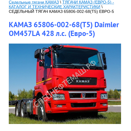
Седельные тягачи КАМАЗ
\
ТЯГАЧИ КАМАЗ (ЕВРО-5) -
КАТАЛОГ И ТЕХНИЧЕСКИЕ ХАРАКТЕРИСТИКИ
\
СЕДЕЛЬНЫЙ ТЯГАЧ КАМАЗ 65806-002-68(T5) ЕВРО-5
КАМАЗ 65806-002-68(T5) Daimler
OM457LA 428 л.с. (Евро-5)