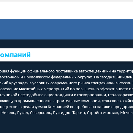
компаний
ая функции официального поставщика автоспецтехники на территор
восточном и Приволжском федеральных округах. На сегодняшний ден
й круг задач в условиях современного рынка спецтехники в России
проведение масштабных мероприятий по повышению эффективности пр
цтехникой нефтедобывающие холдинги и госкорпорации, геологораз
бывающую промышленность, строительные компании, сельское хозяйст
оспецтехника реализуемая Компанией востребована на таких предприяти
 Никель, Русал, Северсталь, Русгидро, Таргин, Стройгазмонтаж, Меч