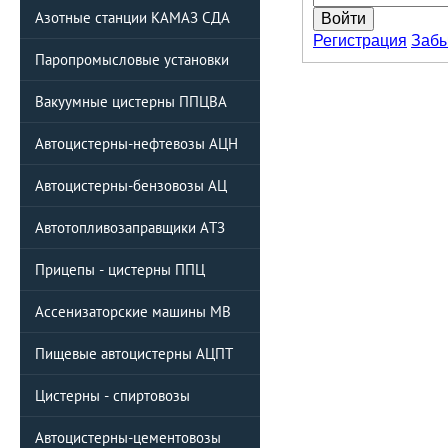
Азотные станции КАМАЗ СДА
Регистрация
Забы
Паропромысловые установки
Вакуумные цистерны ППЦBA
Автоцистерны-нефтевозы АЦН
Автоцистерны-бензовозы АЦ
Автотопливозаправщики АТЗ
Прицепы - цистерны ППЦ
Ассенизаторские машины МВ
Пищевые автоцистерны АЦПТ
Цистерны - спиртовозы
Автоцистерны-цементовозы