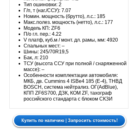
Тип ошиновки: 2
Г/п, т (наг./ССУ): 7.07
Номин. мощность (брутто), л.с.: 185
Макс.полез. мощность (нетто), л.с.: 177
Модель КП: ZF6
П/о гл. пер.: 4.22
V платф, куб.м / монт. дл. рамы, мм: 4920
Спальных мест: –
Шины: 245/70R19,5
Бак, л: 210
ТСУ (высота ССУ при полной / снаряженной
массе): –
Особенности комплектации автомобиля:
МКБ, дв. Cummins 4 ISBe4 185 (Е-4), ТНВД
BOSCH, система нейтрализ. ОГ(AdBlue),
КПП ZF6S700, ДЗК, КОМ ZF, тахограф
российского стандарта с блоком СКЗИ